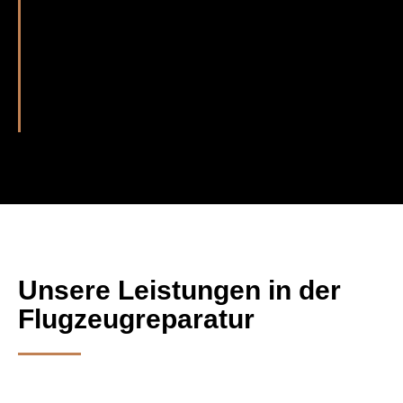
Jeder unserer Schritte wird detailliert
dokumentiert und Ihnen nach Abschluss
unserer Arbeit mitgegeben. So haben Sie
einen genauen Überblick über die
geleistete Arbeit und gleichzeitig einen
Beleg in der Hand, der Ihnen rechtlich die
korrekte Durchführung nachweist.
Unsere Leistungen in der
Flugzeug­reparatur