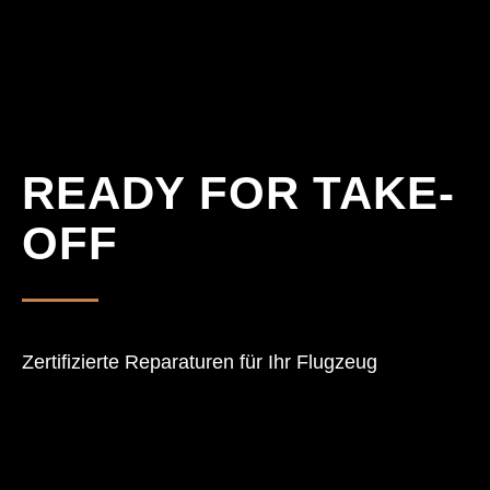
READY FOR TAKE-
Startseite
Scope of 
OFF
Ascend Av
Expertise
Kontakt
Zertifizierte Reparaturen für Ihr Flugzeug
Karriere
Projekte &
Download