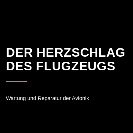
DER HERZSCHLAG
Startseite
Scope of 
DES FLUGZEUGS
Ascend Av
Expertise
Kontakt
Wartung und Reparatur der Avionik
Karriere
Projekte &
Download