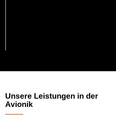
Jeder unserer Schritte wird detailliert
dokumentiert und Ihnen nach Abschluss
unserer Arbeit mitgegeben. So haben Sie
einen genauen Überblick über die
geleistete Arbeit und gleichzeitig einen
Beleg in der Hand, der Ihnen rechtlich die
korrekte Durchführung nachweist.
Unsere Leistungen in der
Avionik