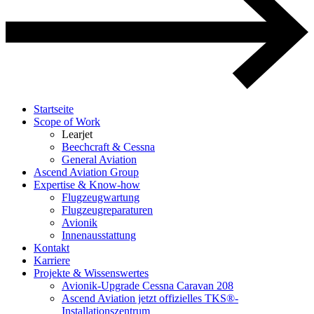
Startseite
Scope of Work
Learjet
Beechcraft & Cessna
General Aviation
Ascend Aviation Group
Expertise & Know-how
Flugzeug­wartung
Flugzeug­reparaturen
Avionik
Innen­ausstattung
Kontakt
Karriere
Projekte & Wissenswertes
Avionik-Upgrade Cessna Caravan 208
Ascend Aviation jetzt offizielles TKS®-
Installationszentrum