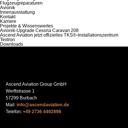
Flugzeug­reparaturen
Avionik
Innen­ausstattung
Kontakt
Karriere
Projekte & Wissenswertes
Avionik-Upgrade Cessna Caravan 208
Ascend Aviation jetzt offizielles TKS®-Installationszentrum
Textron
Downloads
Ascend Aviation Group GmbH
Werftstrasse 1
57299 Burbach
Mail:
info@ascendaviation.de
Telefon:
+49 2736 4492898