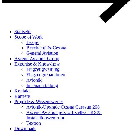
Startseite
Scope of Work
Learjet
Beechcraft & Cessna
General Aviation
Ascend Aviation Group
Expertise & Know-how
Flugzeug­wartung
Flugzeug­reparaturen
Avionik
Innen­ausstattung
Kontakt
Karriere
Projekte & Wissenswertes
Avionik-Upgrade Cessna Caravan 208
Ascend Aviation jetzt offizielles TKS®-
Installationszentrum
Textron
Downloads