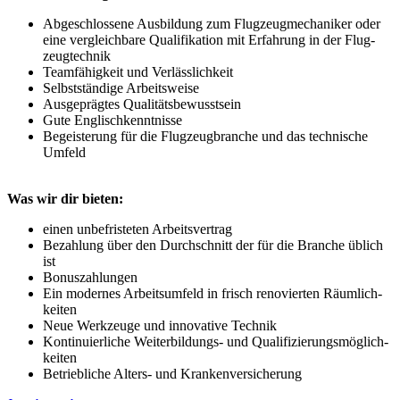
Abge­schlos­sene Aus­bildung zum Flug­zeug­mecha­niker oder
eine vergleich­bare Quali­fika­tion mit Erfahrung in der Flug­
zeug­technik
Teamfähigkeit und Verlässlichkeit
Selbst­ständige Arbeits­weise
Aus­gepräg­tes Qualitäts­bewusst­sein
Gute Englisch­kenntnisse
Begei­sterung für die Flug­zeug­branche und das tech­nische
Umfeld
Was wir dir bieten:
einen unbe­fris­te­ten Arbeits­vertrag
Bezahlung über den Durch­schnitt der für die Branche üblich
ist
Bonus­zahlungen
Ein modernes Arbeits­umfeld in frisch reno­vierten Räumlich­
keiten
Neue Werk­zeuge und inno­vative Technik
Konti­nuier­liche Weiter­bildungs- und Quali­fizierungs­möglich­
keiten
Betrieb­liche Alters- und Kranken­versicherung